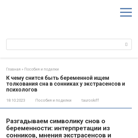
Перейти
к
контенту
Поиск:
Главная
»
Пособия и поделки
К чему снится быть беременной ищем
толкования сна в сонниках у экстрасенсов и
психологов
18.10.2023
Пособия и поделки
tauroskiff
Разгадываем символику снов о
беременности: интерпретации из
сонников, мнения экстрасенсов и