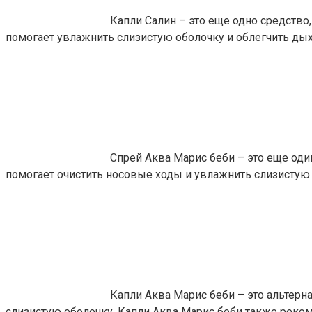
Капли Салин – это еще одно средство
помогает увлажнить слизистую оболочку и облегчить дыха
Спрей Аква Марис беби – это еще оди
помогает очистить носовые ходы и увлажнить слизистую 
Капли Аква Марис беби – это альтер
слизистую оболочку. Капли Аква Марис беби также реком