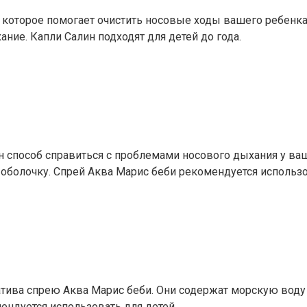
, которое помогает очистить носовые ходы вашего ребенк
ние. Капли Салин подходят для детей до года.
н способ справиться с проблемами носового дыхания у ва
оболочку. Спрей Аква Марис беби рекомендуется использо
натива спрею Аква Марис беби. Они содержат морскую воду
ендуется использовать для детей.