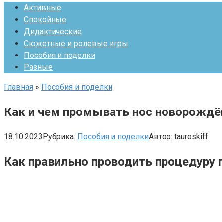
Активные
Спокойные
Дидактические
Сюжетные и ролевые игры
Пособия и поделки
Разные
Главная
»
Пособия и поделки
Как и чем промывать нос новорождё
18.10.2023
Рубрика:
Пособия и поделки
Автор:
tauroskiff
Как правильно проводить процедуру 