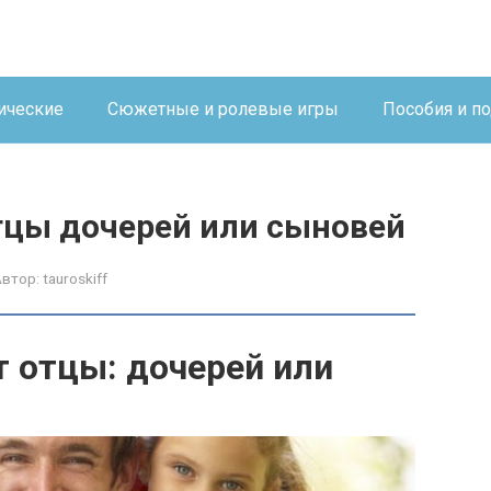
ические
Сюжетные и ролевые игры
Пособия и п
тцы дочерей или сыновей
Автор:
tauroskiff
 отцы: дочерей или