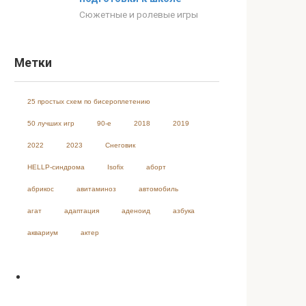
Сюжетные и ролевые игры
Метки
25 простых схем по бисероплетению
50 лучших игр
90-е
2018
2019
2022
2023
Cнеговик
HELLP-синдрома
Isofix
аборт
абрикос
авитаминоз
автомобиль
агат
адаптация
аденоид
азбука
аквариум
актер