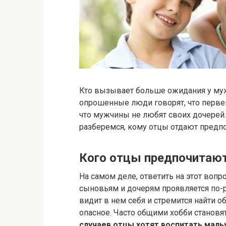
Кто вызывает больше ожидания у муж
опрошенные люди говорят, что первен
что мужчины не любят своих дочерей.
разберемся, кому отцы отдают предпо
Кого отцы предпочитают
На самом деле, ответить на этот вопр
сыновьям и дочерям проявляется по-р
видит в нем себя и стремится найти о
опасное. Часто общими хобби становятс
случаев отцы хотят воспитать маль