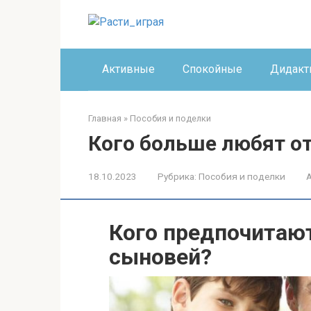
Перейти
к
контенту
Активные
Спокойные
Дидакт
Главная
»
Пособия и поделки
Кого больше любят о
18.10.2023
Рубрика:
Пособия и поделки
Кого предпочитают
сыновей?