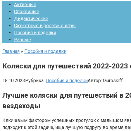
Активные
Спокойные
Дидактические
Сюжетные и ролевые игры
Пособия и поделки
Разные
Главная
»
Пособия и поделки
Коляски для путешествий 2022-2023
18.10.2023
Рубрика:
Пособия и поделки
Автор:
tauroskiff
Лучшие коляски для путешествий в 2
вездеходы
Ключевым фактором успешных прогулок с малышом являе
подходит к этой задаче, ища лучшую подругу во время де