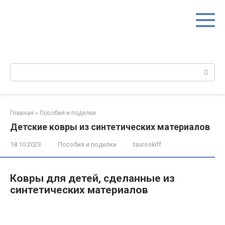
Перейти
к
контенту
Поиск:
Главная
»
Пособия и поделки
Детские ковры из синтетических материалов
18.10.2023
Пособия и поделки
tauroskiff
Ковры для детей, сделанные из
синтетических материалов