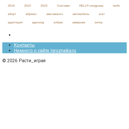
2019
2022
2023
Cнеговик
HELLP-синдрома
Isofix
аборт
абрикос
авитаминоз
автомобиль
агат
адаптация
аденоид
азбука
аквариум
актер
Контакты
Немного о сайте Igroznaika.ru
© 2026 Расти_играя