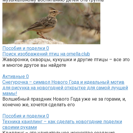
Пособия и поделки
0
Поиск изображений птиц на ornella.club
Жаворонки, скворцы, кукушки и другие птицы – все это
и многое другое вы найдете
Активные
0
Снегурочка – символ Нового Года и идеальный мотив
для рисунка на новогодней открытке для самой лучшей
мамы!
Волшебный праздник Нового Года уже не за горами, и,
конечно же, хочется сделать его
Пособия и поделки
0
Техника квиллинг – как сделать новогодние поделки
своими руками
Квиллинг – это удивительное искусство создания