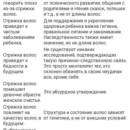
говорить плохо
от психического развития, общения с
из-за стрижки
родителями и чтения сказок, потешек
волос.
и т.д., а не от длины волос.
Стрижка волос
Для поддержания и укрепления
приведет к
здоровья ребенка важна гигиена,
частым
правильное питание и закаливание.
заболеваниям
Наследственность также имеет
ребенка.
значение, но не длина волос.
Не существует никаких
Стрижка волос
исследований, подтверждающих
приведет к
такую причинно-следственную связь.
бедности в
Это просто менталитет тех, кто
будущем.
склонен обвинять в своих неудачах
все, кроме себя.
Стрижка волос
помешает
Это абсурдное утверждение.
девочке обрести
женское счастье.
Стрижка волос
повлияет на
Структура и состояние волос зависят
качество волос в
от генетики, а не от внешних условий.
будущем.