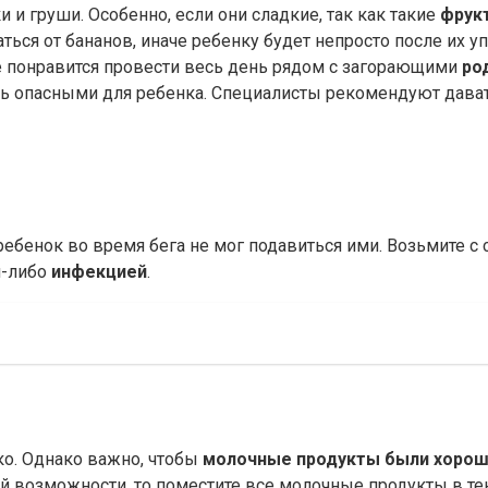
и и груши. Особенно, если они сладкие, так как такие
фрук
ться от бананов, иначе ребенку будет непросто после их 
 не понравится провести весь день рядом с загорающими
ро
быть опасными для ребенка. Специалисты рекомендуют дава
ребенок во время бега не мог подавиться ими. Возьмите с 
й-либо
инфекцией
.
ко. Однако важно, чтобы
молочные продукты были хорош
кой возможности, то поместите все молочные продукты в те