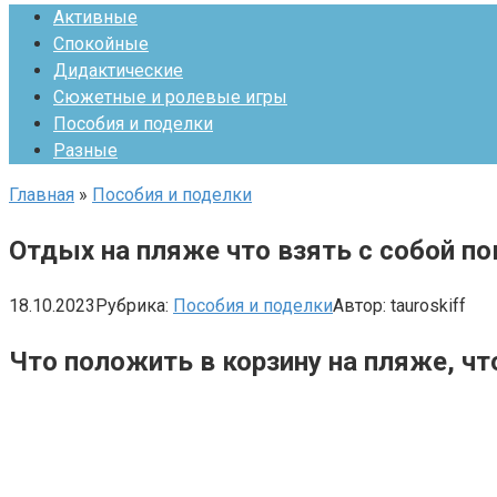
Активные
Спокойные
Дидактические
Сюжетные и ролевые игры
Пособия и поделки
Разные
Главная
»
Пособия и поделки
Отдых на пляже что взять с собой п
18.10.2023
Рубрика:
Пособия и поделки
Автор:
tauroskiff
Что положить в корзину на пляже, ч