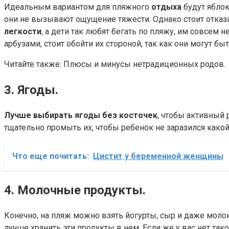
Идеальным вариантом для пляжного
отдыха
будут яблок
они не вызывают ощущение тяжести. Однако стоит отказа
легкости
, а дети так любят бегать по пляжу, им совсем
арбузами, стоит обойти их стороной, так как они могут 
Читайте также: Плюсы и минусы нетрадиционных родов.
3. Ягоды.
Лучше выбирать ягоды без косточек
, чтобы активный 
тщательно промыть их, чтобы ребенок не заразился како
Что еще почитать:
Цистит у беременной женщины
4. Молочные продукты.
Конечно, на пляж можно взять йогурты, сыр и даже моло
лучше хранить эти продукты в нем. Если же у вас нет та