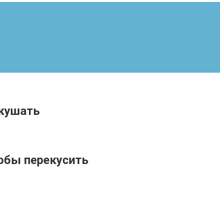
окушать
тобы перекусить