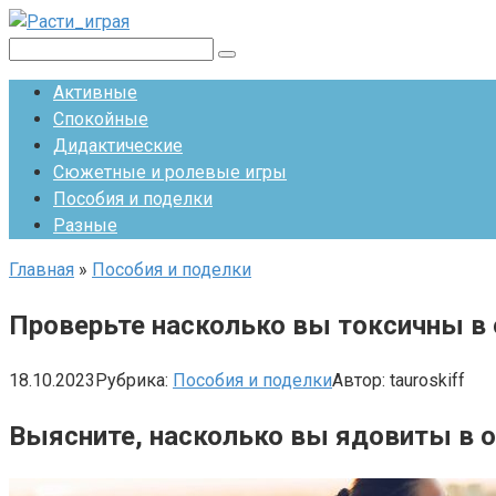
Перейти
к
Поиск:
контенту
Активные
Спокойные
Дидактические
Сюжетные и ролевые игры
Пособия и поделки
Разные
Главная
»
Пособия и поделки
Проверьте насколько вы токсичны в
18.10.2023
Рубрика:
Пособия и поделки
Автор:
tauroskiff
Выясните, насколько вы ядовиты в 