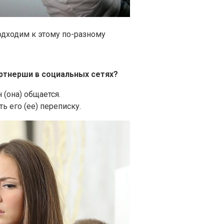
дходим к этому по-разному
ртнерши в социальных сетях?
(она) общается.
ь его (ее) переписку.