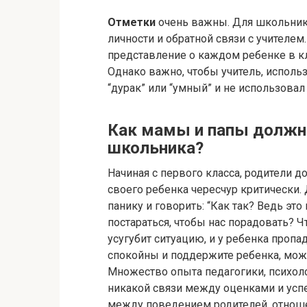
Отметки
очень важны. Для школьник
личности и обратной связи с учителе
представление о каждом ребенке в кла
Однако важно, чтобы учитель, использ
“дурак” или “умный” и не использовал
Как мамы и папы должны
школьника?
Начиная с первого класса, родители д
своего ребенка чересчур критически. 
панику и говорить: “Как так? Ведь эт
постараться, чтобы нас порадовать? Ч
усугубит ситуацию, и у ребенка пропа
спокойны и поддержите ребенка, мож
Множество опыта педагогики, психоло
никакой связи между оценками и успе
между поведением родителей, отноше