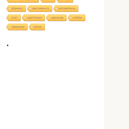
абрикос
авитаминоз
автомобиль
агат
адаптация
аденоид
азбука
аквариум
актер