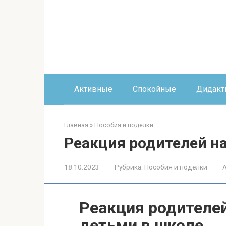
Перейти
к
контенту
Активные
Спокойные
Дидакт
Главная
»
Пособия и поделки
Реакция родителей н
18.10.2023
Рубрика:
Пособия и поделки
Реакция родителей
детьми в школе.