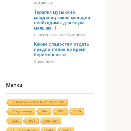
Активные
Терапия музыкой и
младенец какие мелодии
необходимы для слуха
малыша_1
Сюжетные и ролевые игры
Каким сладостям отдать
предпочтение во время
беременности
Спокойные
Метки
25 простых схем по бисероплетению
50 лучших игр
90-е
2018
2019
2022
2023
Cнеговик
HELLP-синдрома
Isofix
аборт