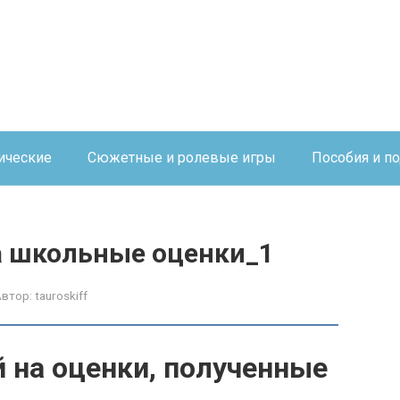
ические
Сюжетные и ролевые игры
Пособия и п
а школьные оценки_1
Автор:
tauroskiff
 на оценки, полученные