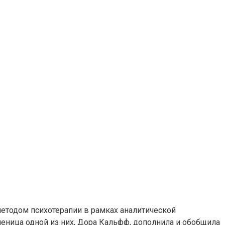
методом психотерапии в рамках аналитической
еница одной из них, Дора Кальфф, дополнила и обобщила