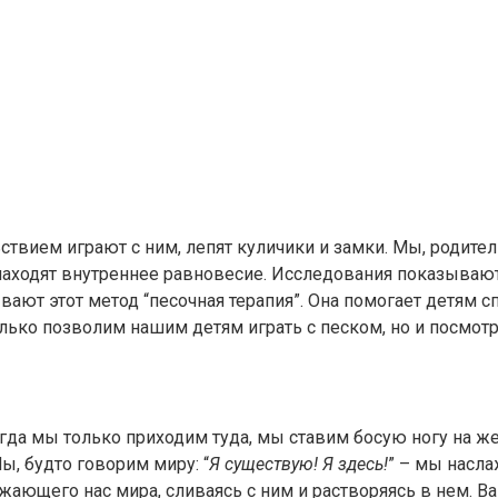
твием играют с ним, лепят куличики и замки. Мы, родители
 находят внутреннее равновесие. Исследования показывают
вают этот метод “песочная терапия”. Она помогает детям 
олько позволим нашим детям играть с песком, но и посмотр
гда мы только приходим туда, мы ставим босую ногу на ж
, будто говорим миру: “
Я существую! Я здесь!
” – мы насл
ающего нас мира, сливаясь с ним и растворяясь в нем. В