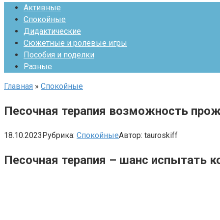
Активные
Спокойные
Дидактические
Сюжетные и ролевые игры
Пособия и поделки
Разные
Главная
»
Спокойные
Песочная терапия возможность про
18.10.2023
Рубрика:
Спокойные
Автор:
tauroskiff
Песочная терапия – шанс испытать к