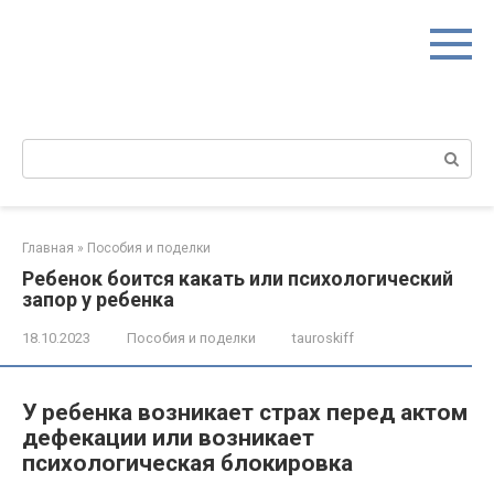
Перейти
к
контенту
Поиск:
Главная
»
Пособия и поделки
Ребенок боится какать или психологический
запор у ребенка
18.10.2023
Пособия и поделки
tauroskiff
У ребенка возникает страх перед актом
дефекации или возникает
психологическая блокировка