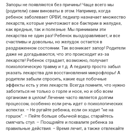
Запоры не появляются без причины! Чаще всего мы
(родители) сами виноваты в этом. Например, когда
ребенок заболевает ОРВИ, педиатр назначает множество
лекарств, которые уничтожают все бактерии в желудке,
как вредные, так и полезные. Мы принимаем эти
лекарства не один раз! Ребенок выздоравливает, и все
счастливы и довольны, но желудок остается в
раздраженном состоянии. Так возникает запор! Родители
даже не догадываются, что это происходит из-за
лекарств! Ребенок страдает, возможно, получает
психологическую травму и т.д. А педиатр просто забыл
указать лекарства для восстановления микрофлоры! А
родители забыли спросить, какие еще побочные
эффекты есть у этих лекарств. Всегда помните, что нужно
заботиться не только о горле и носе, но и обо всем
организме в целом! Лечение часто является долгим
процессом, особенно если речь идет о психологических
аспектах. – Не ругайте ребенка, если он ходит “не на
горшок”. – Пейте больше обычной воды, старайтесь
смягчать стул. – Поощряйте и похвалите ребенка за
правильные действия. – Время лечит, а также отвлекайте