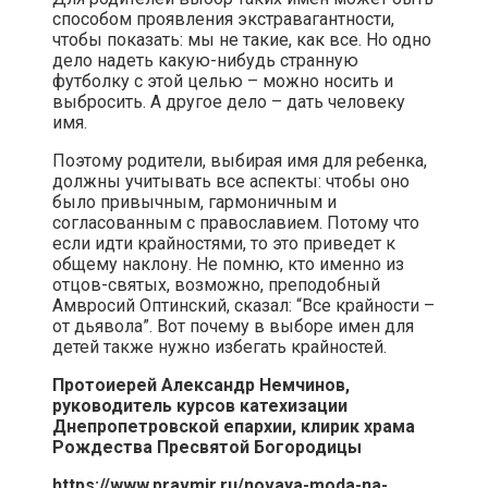
способом проявления экстравагантности,
чтобы показать: мы не такие, как все. Но одно
дело надеть какую-нибудь странную
футболку с этой целью – можно носить и
выбросить. А другое дело – дать человеку
имя.
Поэтому родители, выбирая имя для ребенка,
должны учитывать все аспекты: чтобы оно
было привычным, гармоничным и
согласованным с православием. Потому что
если идти крайностями, то это приведет к
общему наклону. Не помню, кто именно из
отцов-святых, возможно, преподобный
Амвросий Оптинский, сказал: “Все крайности –
от дьявола”. Вот почему в выборе имен для
детей также нужно избегать крайностей.
Протоиерей Александр Немчинов,
руководитель курсов катехизации
Днепропетровской епархии, клирик храма
Рождества Пресвятой Богородицы
https://www.pravmir.ru/novaya-moda-na-