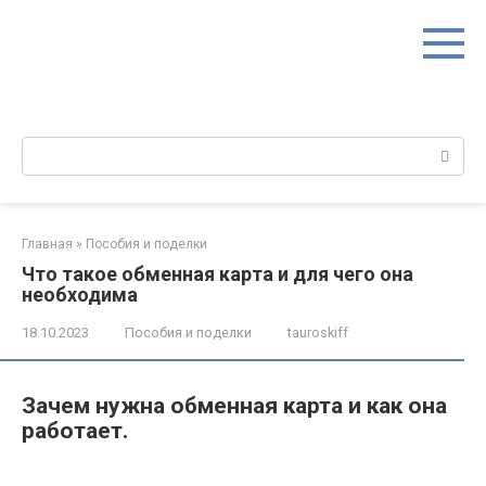
Перейти
к
контенту
Поиск:
Главная
»
Пособия и поделки
Что такое обменная карта и для чего она
необходима
18.10.2023
Пособия и поделки
tauroskiff
Зачем нужна обменная карта и как она
работает.