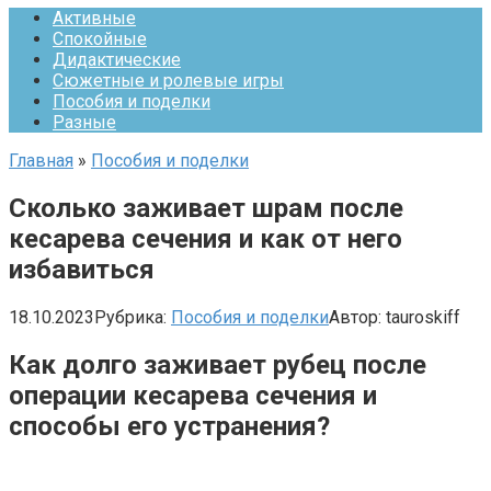
Активные
Спокойные
Дидактические
Сюжетные и ролевые игры
Пособия и поделки
Разные
Главная
»
Пособия и поделки
Сколько заживает шрам после
кесарева сечения и как от него
избавиться
18.10.2023
Рубрика:
Пособия и поделки
Автор:
tauroskiff
Как долго заживает рубец после
операции кесарева сечения и
способы его устранения?