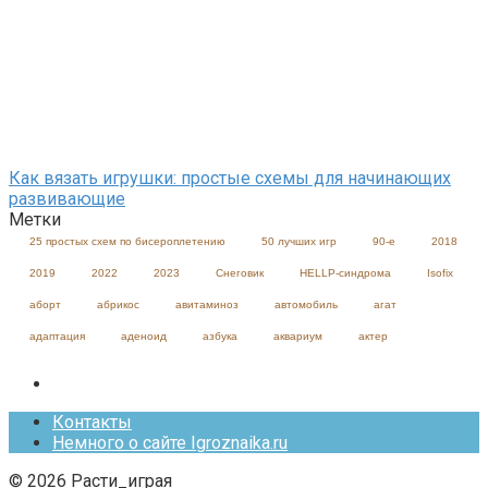
Как вязать игрушки: простые схемы для начинающих
развивающие
Метки
25 простых схем по бисероплетению
50 лучших игр
90-е
2018
2019
2022
2023
Cнеговик
HELLP-синдрома
Isofix
аборт
абрикос
авитаминоз
автомобиль
агат
адаптация
аденоид
азбука
аквариум
актер
Контакты
Немного о сайте Igroznaika.ru
© 2026 Расти_играя