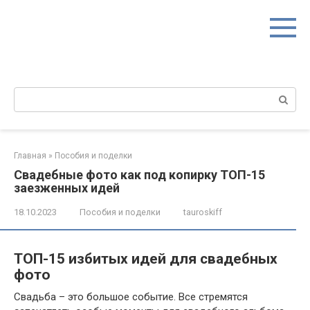
Перейти
к
контенту
Поиск:
Главная
»
Пособия и поделки
Свадебные фото как под копирку ТОП-15
заезженных идей
18.10.2023
Пособия и поделки
tauroskiff
ТОП-15 избитых идей для свадебных
фото
Свадьба – это большое событие. Все стремятся