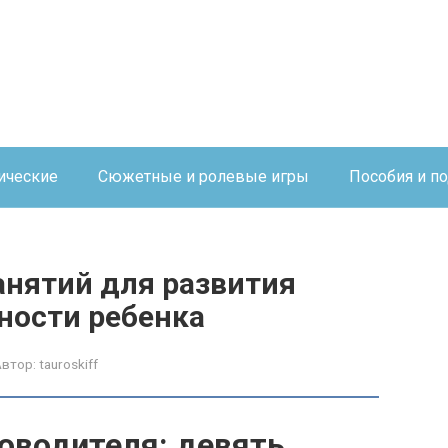
ические
Сюжетные и ролевые игры
Пособия и п
анятий для развития
ности ребенка
Автор:
tauroskiff
оводителя: девять