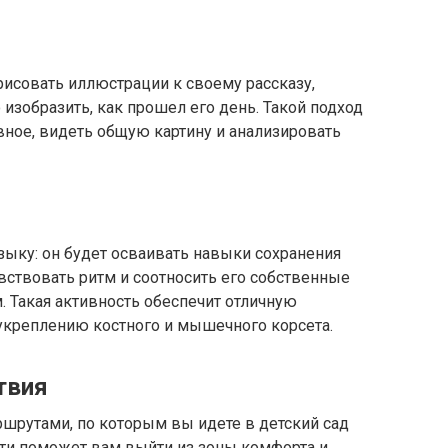
исовать иллюстрации к своему рассказу,
зобразить, как прошел его день. Такой подход
вное, видеть общую картину и анализировать
зыку: он будет осваивать навыки сохранения
увствовать ритм и соотносить его собственные
 Такая активность обеспечит отличную
 укреплению костного и мышечного корсета.
твия
шрутами, по которым вы идете в детский сад
ти поможет вам выйти из зоны комфорта и