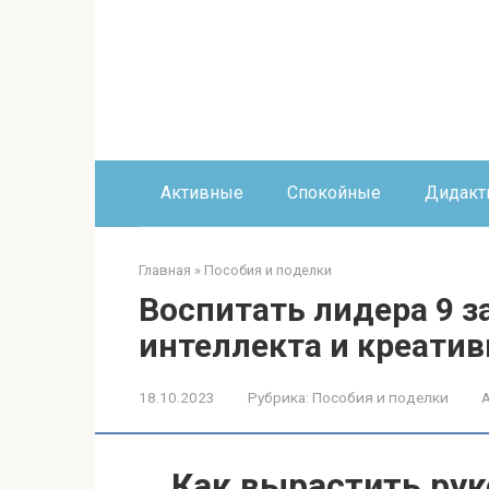
Перейти
к
контенту
Активные
Спокойные
Дидакт
Главная
»
Пособия и поделки
Воспитать лидера 9 з
интеллекта и креатив
18.10.2023
Рубрика:
Пособия и поделки
Как вырастить рук