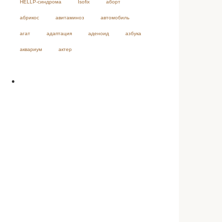
HELLP-синдрома
Isofix
аборт
абрикос
авитаминоз
автомобиль
агат
адаптация
аденоид
азбука
аквариум
актер