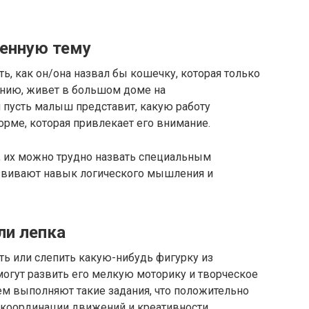
енную тему
ь, как он/она назвал бы кошечку, которая только
нению, живет в большом доме на
 пусть малыш представит, какую работу
орме, которая привлекает его внимание.
, их можно трудно назвать специальным
развивают навык логического мышления и
ли лепка
ь или слепить какую-нибудь фигурку из
омогут развить его мелкую моторику и творческое
ем выполняют такие задания, что положительно
, координации движений и креативности.