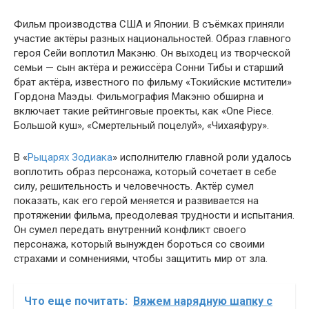
Фильм производства США и Японии. В съёмках приняли
участие актёры разных национальностей. Образ главного
героя Сейи воплотил Макэню. Он выходец из творческой
семьи — сын актёра и режиссёра Сонни Тибы и старший
брат актёра, известного по фильму «Токийские мстители»
Гордона Маэды. Фильмография Макэню обширна и
включает такие рейтинговые проекты, как «One Piece.
Большой куш», «Смертельный поцелуй», «Чихаяфуру».
В «
Рыцарях Зодиака
» исполнителю главной роли удалось
воплотить образ персонажа, который сочетает в себе
силу, решительность и человечность. Актёр сумел
показать, как его герой меняется и развивается на
протяжении фильма, преодолевая трудности и испытания.
Он сумел передать внутренний конфликт своего
персонажа, который вынужден бороться со своими
страхами и сомнениями, чтобы защитить мир от зла.
Что еще почитать:
Вяжем нарядную шапку с