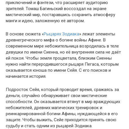
приключений и фэнтези, что расширяет аудиторию
зрителей. Томаш Багиньский воссоздал на экране
мистический мир, постаравшись сохранить атмосферу
манги и идею, заложенную её автором.
В основе сюжета «
Рыцарях Зодиака
» лежат элементы
древнегреческого мифа о богине войны Афине. В
современном мире небожительница возродилась в теле
девушки по имени Сиенна, но её внутренняя сила не даёт
ей покоя. Чтобы земля процветала, близким Сиенны
нужно найти переродившегося рыцаря Пегаса, которым
оказывается юноша по имени Сейя. С его поисков и
начинается история.
Подросток Сейя, который проводит время, сражаясь за
деньги, случайно обнаруживает свои мистические
способности. Он оказывается втянут в мир враждующих
небожителей, древних магических тренировок и
реинкарнированной богини Афины, нуждающейся в его
защите. Чтобы выжить, Сейе приходится принять свою
судьбу и стать одним из рыцарей Зодиака.