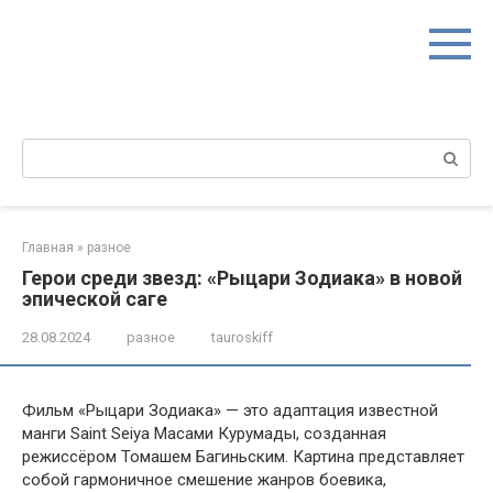
Перейти
к
контенту
Поиск:
Главная
»
разное
Герои среди звезд: «Рыцари Зодиака» в новой
эпической саге
28.08.2024
разное
tauroskiff
Фильм «Рыцари Зодиака» — это адаптация известной
манги Saint Seiya Масами Курумады, созданная
режиссёром Томашем Багиньским. Картина представляет
собой гармоничное смешение жанров боевика,