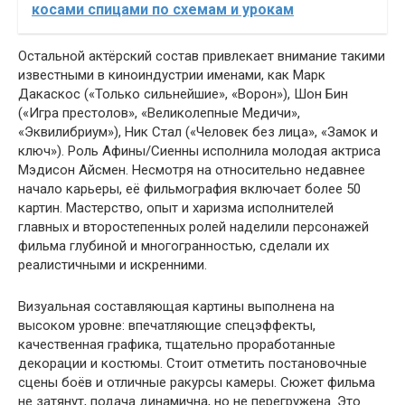
косами спицами по схемам и урокам
Остальной актёрский состав привлекает внимание такими
известными в киноиндустрии именами, как Марк
Дакаскос («Только сильнейшие», «Ворон»), Шон Бин
(«Игра престолов», «Великолепные Медичи»,
«Эквилибриум»), Ник Стал («Человек без лица», «Замок и
ключ»). Роль Афины/Сиенны исполнила молодая актриса
Мэдисон Айсмен. Несмотря на относительно недавнее
начало карьеры, её фильмография включает более 50
картин. Мастерство, опыт и харизма исполнителей
главных и второстепенных ролей наделили персонажей
фильма глубиной и многогранностью, сделали их
реалистичными и искренними.
Визуальная составляющая картины выполнена на
высоком уровне: впечатляющие спецэффекты,
качественная графика, тщательно проработанные
декорации и костюмы. Стоит отметить постановочные
сцены боёв и отличные ракурсы камеры. Сюжет фильма
не затянут, подача динамична, но не перегружена. Это