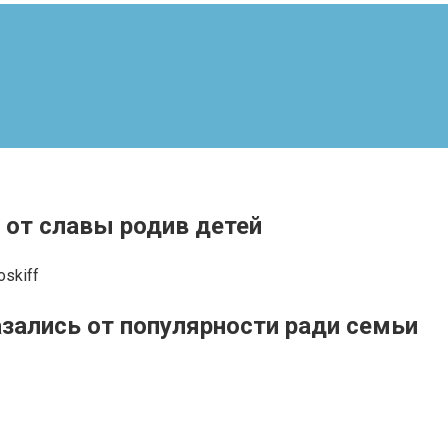
 от славы родив детей
oskiff
азались от популярности ради семьи