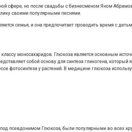
ной сфере, но после свадьбы с бизнесменом Яном Абрамо
ублику своими популярными песнями.
яется семья, и она предпочитает проводить время с детьми
 классу моносахаридов. Глюкоза является основным источ
ставляет собой основу для синтеза гликогена, который я
е фотосинтеза у растений. В медицине глюкоза используе
й под псевдонимом Глюкоза, были популярными во всех кру