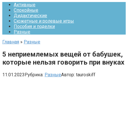
Активные
Спокойные
Дидактические
Сюжетные и ролевые игры
Пособия и поделки
Разные
Главная
»
Разные
5 неприемлемых вещей от бабушек,
которые нельзя говорить при внуках
11.01.2023
Рубрика:
Разные
Автор:
tauroskiff