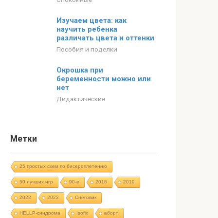
Изучаем цвета: как
научить ребенка
различать цвета и оттенки
Пособия и поделки
Окрошка при
беременности можно или
нет
Дидактические
Метки
25 простых схем по бисероплетению
50 лучших игр
90-е
2018
2019
2022
2023
Cнеговик
HELLP-синдрома
Isofix
аборт