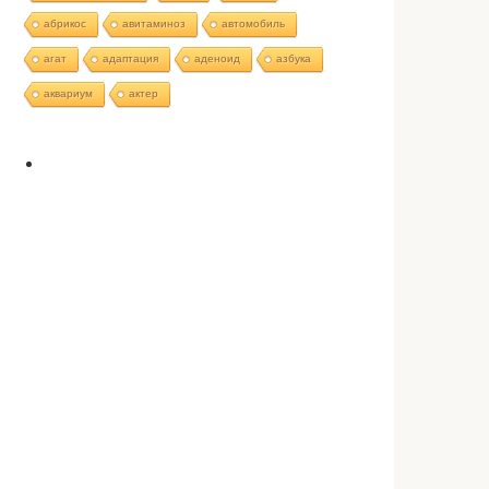
абрикос
авитаминоз
автомобиль
агат
адаптация
аденоид
азбука
аквариум
актер