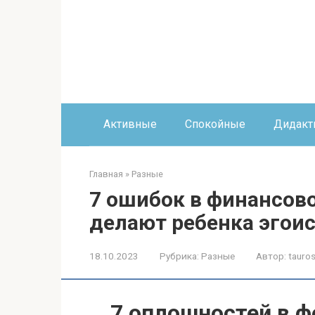
Перейти
к
контенту
Активные
Спокойные
Дидакт
Главная
»
Разные
7 ошибок в финансов
делают ребенка эгои
18.10.2023
Рубрика:
Разные
Автор:
tauros
7 оплошностей в 