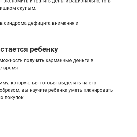
ат экономить и тратить деньги рационально, то в
лишком скупым.
ов синдрома дефицита внимания и
стается ребенку
зможность получать карманные деньги в
е время.
мму, которую вы готовы выделять на его
 образом, вы научите ребенка уметь планировать
х покупок.