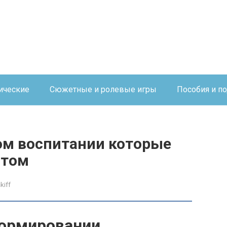
ические
Сюжетные и ролевые игры
Пособия и п
ом воспитании которые
стом
kiff
формировании