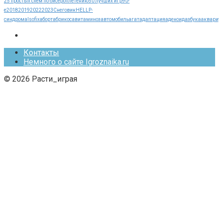
25 простых схем по бисероплетению
50 лучших игр
90-
е
2018
2019
2022
2023
Cнеговик
HELLP-
синдрома
Isofix
аборт
абрикос
авитаминоз
автомобиль
агат
адаптация
аденоид
азбука
аквари
Контакты
Немного о сайте Igroznaika.ru
© 2026 Расти_играя