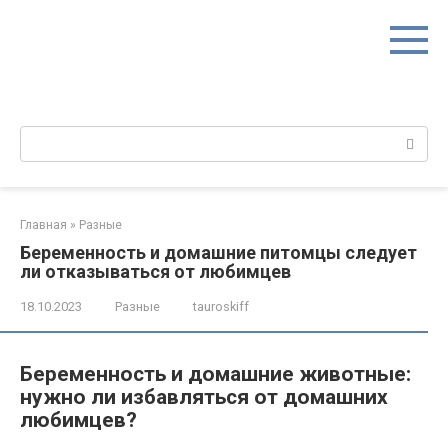
Перейти
к
контенту
Поиск:
Главная
»
Разные
Беременность и домашние питомцы следует
ли отказываться от любимцев
18.10.2023
Разные
tauroskiff
Беременность и домашние животные:
нужно ли избавляться от домашних
любимцев?