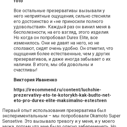
foto
Все остальные презервативы вызывали у
него неприятные ощущения, сильно стесняли
его достоинство и «не приносили полного
удовольствия». Каждый раз он винил меня в
бесполезности, на его взгляд, этого изделия.
Но когда он попробовал Durex Elite, все
изменилось. Они не давят на него, но не
сползают, сидят очень удобно. Он отметил, что
ощущения более естественные, чем у других
презервативов, и даже иногда забывает о их
наличии. В итоге, мы оба довольны и
счастливы!
Виктория Иваненко
https://irecommend.ru/content/luchshie-
prezervativy-eto-te-kotorykh-kak-budto-net-
eto-pro-durex-elite-maksimalno-estestven
Первый опыт использования презерватива был
экспериментальным – мы попробовали Okamoto Super
Sensetive. Это вызывало тревогу и у меня, и у моего
мужа, потому что мне было опасно забеременеть. Но