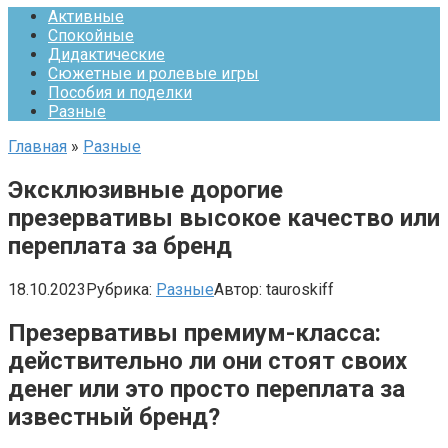
Активные
Спокойные
Дидактические
Сюжетные и ролевые игры
Пособия и поделки
Разные
Главная
»
Разные
Эксклюзивные дорогие
презервативы высокое качество или
переплата за бренд
18.10.2023
Рубрика:
Разные
Автор:
tauroskiff
Презервативы премиум-класса:
действительно ли они стоят своих
денег или это просто переплата за
известный бренд?