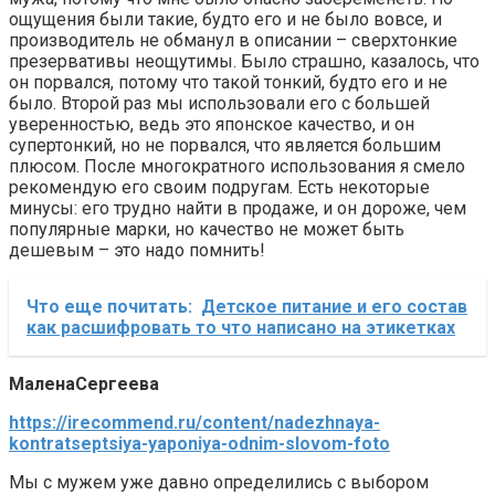
ощущения были такие, будто его и не было вовсе, и
производитель не обманул в описании – сверхтонкие
презервативы неощутимы. Было страшно, казалось, что
он порвался, потому что такой тонкий, будто его и не
было. Второй раз мы использовали его с большей
уверенностью, ведь это японское качество, и он
супертонкий, но не порвался, что является большим
плюсом. После многократного использования я смело
рекомендую его своим подругам. Есть некоторые
минусы: его трудно найти в продаже, и он дороже, чем
популярные марки, но качество не может быть
дешевым – это надо помнить!
Что еще почитать:
Детское питание и его состав
как расшифровать то что написано на этикетках
МаленаСергеева
https://irecommend.ru/content/nadezhnaya-
kontratseptsiya-yaponiya-odnim-slovom-foto
Мы с мужем уже давно определились с выбором