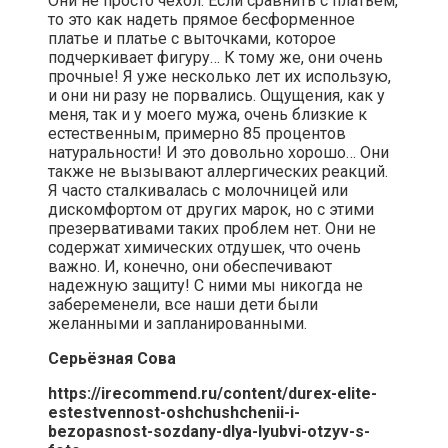
Они не просто чехол. Если сравнить с платьем,
то это как надеть прямое бесформенное
платье и платье с выточками, которое
подчеркивает фигуру… К тому же, они очень
прочные! Я уже несколько лет их использую,
и они ни разу не порвались. Ощущения, как у
меня, так и у моего мужа, очень близкие к
естественным, примерно 85 процентов
натуральности! И это довольно хорошо… Они
также не вызывают аллергических реакций.
Я часто сталкивалась с молочницей или
дискомфортом от других марок, но с этими
презервативами таких проблем нет. Они не
содержат химических отдушек, что очень
важно. И, конечно, они обеспечивают
надежную защиту! С ними мы никогда не
забеременели, все наши дети были
желанными и запланированными.
Серьёзная Сова
https://irecommend.ru/content/durex-elite-
estestvennost-oshchushchenii-i-
bezopasnost-sozdany-dlya-lyubvi-otzyv-s-