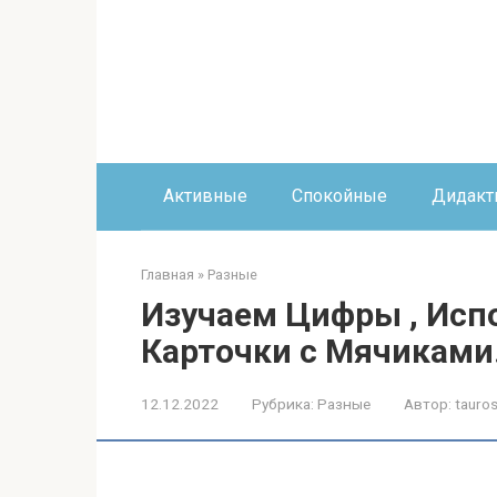
Перейти
к
контенту
Активные
Спокойные
Дидакт
Главная
»
Разные
Изучаем Цифры , Исп
Карточки с Мячиками
12.12.2022
Рубрика:
Разные
Автор:
tauros