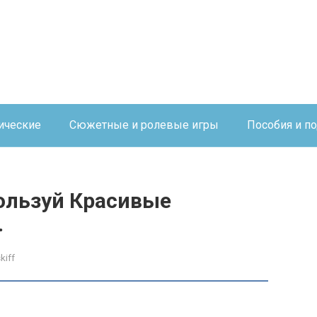
ические
Сюжетные и ролевые игры
Пособия и п
ользуй Красивые
.
kiff