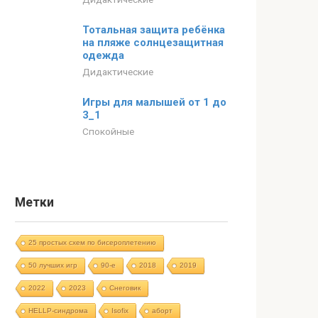
Тотальная защита ребёнка
на пляже солнцезащитная
одежда
Дидактические
Игры для малышей от 1 до
3_1
Спокойные
Метки
25 простых схем по бисероплетению
50 лучших игр
90-е
2018
2019
2022
2023
Cнеговик
HELLP-синдрома
Isofix
аборт