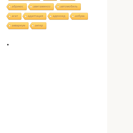
абрикос
авитаминоз
автомобиль
агат
адаптация
аденоид
азбука
аквариум
актер