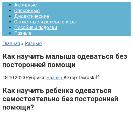
Активные
Спокойные
Дидактические
Сюжетные и ролевые игры
Пособия и поделки
Разные
Главная
»
Разные
Как научить малыша одеваться без
посторонней помощи
18.10.2023
Рубрика:
Разные
Автор:
tauroskiff
Как научить ребенка одеваться
самостоятельно без посторонней
помощи?