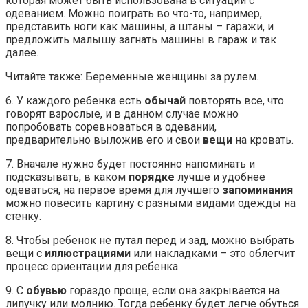
которая может быть использована в ситуации с
одеванием. Можно поиграть во что-то, например,
представить ноги как машины, а штаны – гаражи, и
предложить малышу загнать машины в гараж и так
далее.
Читайте также: Беременные женщины за рулем.
6. У каждого ребенка есть
обычай
повторять все, что
говорят взрослые, и в данном случае можно
попробовать соревноваться в одевании,
предварительно выложив его и свои
вещи
на кровать.
7. Вначале нужно будет постоянно напоминать и
подсказывать, в каком
порядке
лучше и удобнее
одеваться, на первое время для лучшего
запоминания
можно повесить картину с разными видами одежды на
стенку.
8. Чтобы ребенок не путал перед и зад, можно выбрать
вещи с
иллюстрациями
или накладками – это облегчит
процесс ориентации для ребенка.
9. С
обувью
гораздо проще, если она закрывается на
липучку или молнию. Тогда ребенку будет легче обуться.