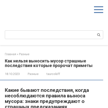
Перейти
к
контенту
Поиск:
Главная
»
Разные
Как нельзя выносить мусор страшные
последствия которые пророчат приметы
18.10.2023
Разные
tauroskiff
Какие бывают последствия, когда
несоблюдаются правила выноса
мусора: знаки предупреждают о
страшных предсказаниях