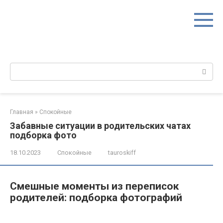
Перейти
к
контенту
Поиск:
Главная
»
Спокойные
Забавные ситуации в родительских чатах
подборка фото
18.10.2023
Спокойные
tauroskiff
Смешные моменты из переписок
родителей: подборка фотографий