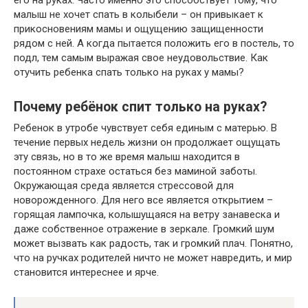
его на руках. Часто именно это способствует тому, что
малыш не хочет спать в колыбели – он привыкает к
прикосновениям мамы и ощущению защищенности
рядом с ней. А когда пытается положить его в постель, то
подл, тем самым выражая свое неудовольствие. Как
отучить ребенка спать только на руках у мамы?
Почему ребёнок спит только на руках?
Ребенок в утробе чувствует себя единым с матерью. В
течение первых недель жизни он продолжает ощущать
эту связь, но в то же время малыш находится в
постоянном страхе остаться без маминой заботы.
Окружающая среда является стрессовой для
новорожденного. Для него все является открытием –
горящая лампочка, колышущаяся на ветру занавеска и
даже собственное отражение в зеркале. Громкий шум
может вызвать как радость, так и громкий плач. Понятно,
что на ручках родителей ничто не может навредить, и мир
становится интереснее и ярче.