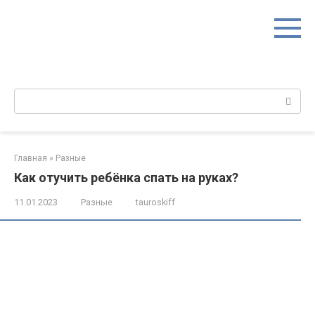
Перейти
к
контенту
Поиск:
Главная
»
Разные
Как отучить ребёнка спать на руках?
11.01.2023
Разные
tauroskiff