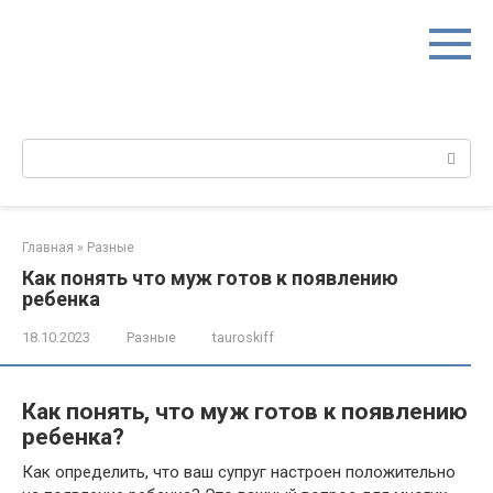
Перейти
к
контенту
Поиск:
Главная
»
Разные
Как понять что муж готов к появлению
ребенка
18.10.2023
Разные
tauroskiff
Как понять, что муж готов к появлению
ребенка?
Как определить, что ваш супруг настроен положительно