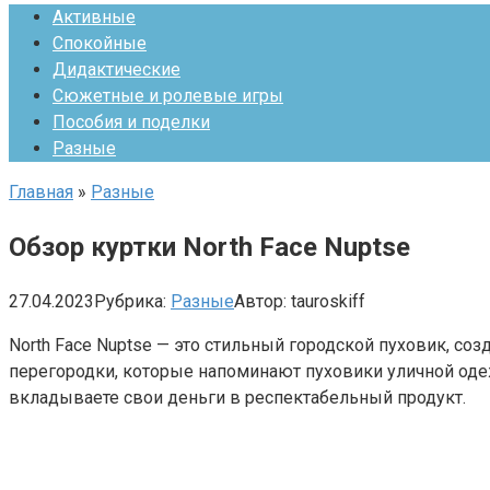
Активные
Спокойные
Дидактические
Сюжетные и ролевые игры
Пособия и поделки
Разные
Главная
»
Разные
Обзор куртки North Face Nuptse
27.04.2023
Рубрика:
Разные
Автор:
tauroskiff
North Face Nuptse — это стильный городской пуховик, с
перегородки, которые напоминают пуховики уличной одеж
вкладываете свои деньги в респектабельный продукт.