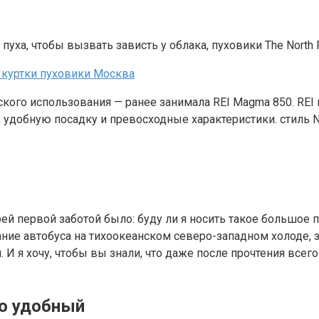
уха, чтобы вызвать зависть у облака, пуховики The North
ce куртки пуховики Москва
ского использования — ранее занимала REI Magma 850. REI 
 удобную посадку и превосходные характеристики. стиль
оей первой заботой было: буду ли я носить такое большое 
ание автобуса на тихоокеанском северо-западном холоде, 
 И я хочу, чтобы вы знали, что даже после прочтения всег
но удобный