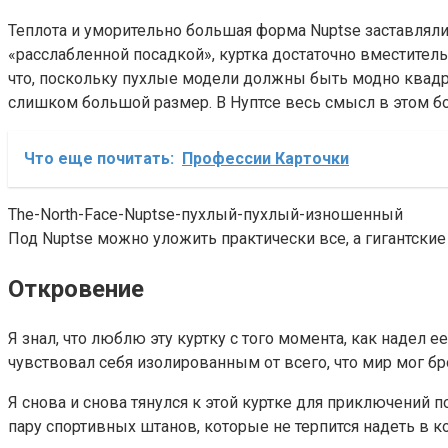
Теплота и уморительно большая форма Nuptse заставляли м
«расслабленной посадкой», куртка достаточно вместитель
что, поскольку пухлые модели должны быть модно квадрат
слишком большой размер. В Нуптсе весь смысл в этом 
Что еще почитать:
Профессии Карточки
The-North-Face-Nuptse-пухлый-пухлый-изношенный
Под Nuptse можно уложить практически все, а гигантски
Откровение
Я знал, что люблю эту куртку с того момента, как надел ее
чувствовал себя изолированным от всего, что мир мог бр
Я снова и снова тянулся к этой куртке для приключений 
пару спортивных штанов, которые не терпится надеть в к