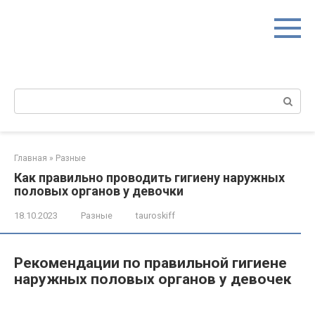
Перейти
к
контенту
Поиск:
Главная
»
Разные
Как правильно проводить гигиену наружных
половых органов у девочки
18.10.2023
Разные
tauroskiff
Рекомендации по правильной гигиене
наружных половых органов у девочек