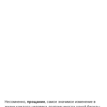
Несомненно,
прощание
, самое значимое изменение в
жизни каждого человека, поэтому иногда одной беседы