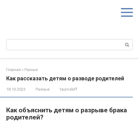
Перейти
к
контенту
Поиск:
Главная
»
Разные
Как рассказать детям о разводе родителей
18.10.2023
Разные
tauroskiff
Как объяснить детям о разрыве брака
родителей?