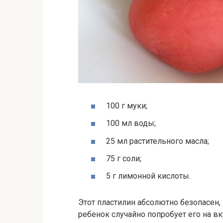
100 г муки;
100 мл воды;
25 мл растительного масла;
75 г соли;
5 г лимонной кислоты.
Этот пластилин абсолютно безопасен, 
ребенок случайно попробует его на вк