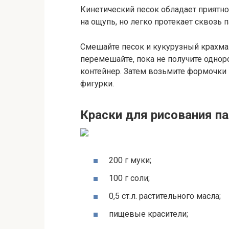
Кинетический песок обладает приятно
на ощупь, но легко протекает сквозь 
Смешайте песок и кукурузный крахмал
перемешайте, пока не получите однор
контейнер. Затем возьмите формочки
фигурки.
Краски для рисования п
200 г муки;
100 г соли;
0,5 ст.л. растительного масла;
пищевые красители;