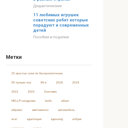
Дидактические
11 любимых игрушек
советских ребят которые
порадуют и современных
детей
Пособия и поделки
Метки
25 простых схем по бисероплетению
50 лучших игр
90-е
2018
2019
2022
2023
Cнеговик
HELLP-синдрома
Isofix
аборт
абрикос
авитаминоз
автомобиль
агат
адаптация
аденоид
азбука