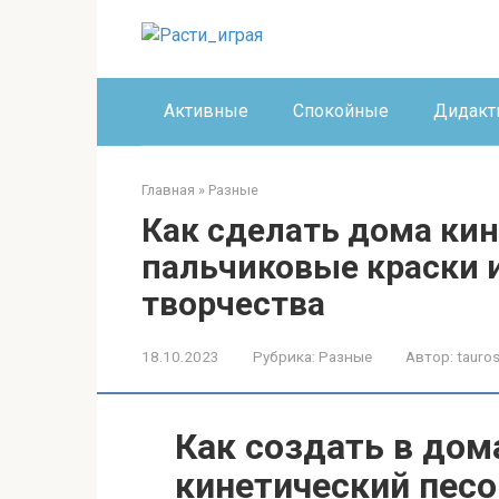
Перейти
к
контенту
Активные
Спокойные
Дидакт
Главная
»
Разные
Как сделать дома ки
пальчиковые краски 
творчества
18.10.2023
Рубрика:
Разные
Автор:
tauros
Как создать в дом
кинетический песо