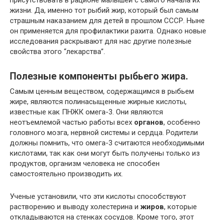
присутствовать в рационе малышей с самого начала их
жизни. Да, именно тот рыбий жир, который был самым
страшным наказанием для детей в прошлом СССР. Ныне
он применяется для профилактики рахита. Однако новые
исследования раскрывают для нас другие полезные
свойства этого “лекарства”.
Полезные компоненты рыбьего жира.
Самым ценным веществом, содержащимся в рыбьем
жире, являются полинасыщенные жирные кислоты,
известные как ПНЖК омега-3. Они являются
неотъемлемой частью работы всех
органов
, особенно
головного мозга, нервной системы и сердца. Родители
должны помнить, что омега-3 считаются необходимыми
кислотами, так как они могут быть получены только из
продуктов, организм человека не способен
самостоятельно производить их.
Ученые установили, что эти кислоты способствуют
растворению и выводу холестерина и
жиров
, которые
откладываются на стенках сосудов. Кроме того, этот