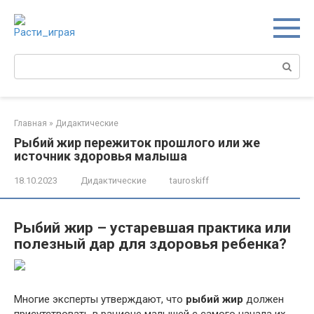
Перейти
к
контенту
Поиск:
Главная
»
Дидактические
Рыбий жир пережиток прошлого или же
источник здоровья малыша
18.10.2023
Дидактические
tauroskiff
Рыбий жир – устаревшая практика или
полезный дар для здоровья ребенка?
Многие эксперты утверждают, что
рыбий жир
должен