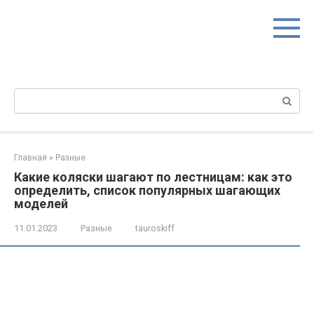
Перейти
к
контенту
Поиск:
Главная
»
Разные
Какие коляски шагают по лестницам: как это
определить, список популярных шагающих
моделей
11.01.2023
Разные
tauroskiff