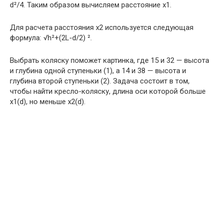
d²/4. Таким образом вычисляем расстояние x1.
Для расчета расстояния x2 используется следующая
формула: √h²+(2L-d/2) ².
Выбрать коляску поможет картинка, где 15 и 32 — высота
и глубина одной ступеньки (1), а 14 и 38 — высота и
глубина второй ступеньки (2). Задача состоит в том,
чтобы найти кресло-коляску, длина оси которой больше
x1(d), но меньше x2(d).