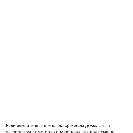
Если семья живет в многоквартирном доме, а не в
загородном доме, рано или поздно для подъема по