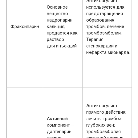
Антикоагулянт;
Основное
используется для:
вещество
предотвращения
надропарин
образования
Фраксипарин
кальция;
тромбов; лечение
продается как
тромбоэмболии;
раствор
Терапия
для инъекций.
стенокардии и
инфаркта миокарда.
Антикоагулянт
прямого действия;
Активный
лечить: тромбоз
компонент –
глубоких вен;
далтепарин
тромбоэмболия