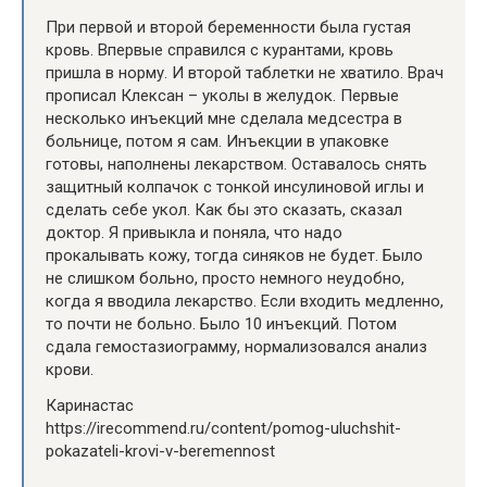
При первой и второй беременности была густая
кровь. Впервые справился с курантами, кровь
пришла в норму. И второй таблетки не хватило. Врач
прописал Клексан – уколы в желудок. Первые
несколько инъекций мне сделала медсестра в
больнице, потом я сам. Инъекции в упаковке
готовы, наполнены лекарством. Оставалось снять
защитный колпачок с тонкой инсулиновой иглы и
сделать себе укол. Как бы это сказать, сказал
доктор. Я привыкла и поняла, что надо
прокалывать кожу, тогда синяков не будет. Было
не слишком больно, просто немного неудобно,
когда я вводила лекарство. Если входить медленно,
то почти не больно. Было 10 инъекций. Потом
сдала гемостазиограмму, нормализовался анализ
крови.
Каринастас
https://irecommend.ru/content/pomog-uluchshit-
pokazateli-krovi-v-beremennost