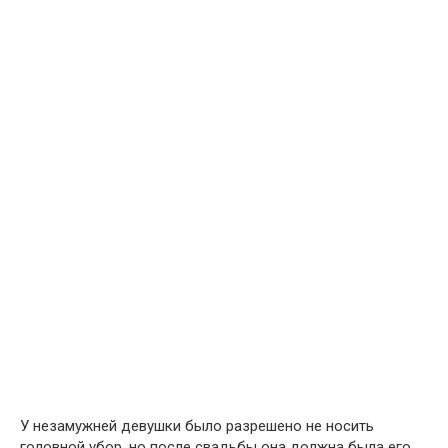
У незамужней девушки было разрешено не носить
головной убор, но после свадьбы она должна была его