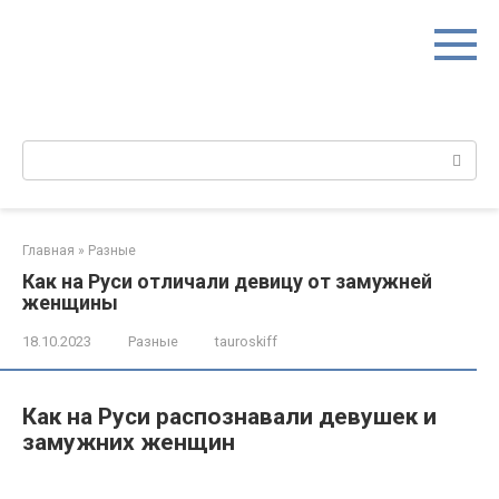
Перейти
к
контенту
Поиск:
Главная
»
Разные
Как на Руси отличали девицу от замужней
женщины
18.10.2023
Разные
tauroskiff
Как на Руси распознавали девушек и
замужних женщин