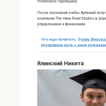
топазовую годовщину
После окончания учебы Артемий пол
компании The Hana Road Studios в Шв
управлением и финансами.
Что еще почитать:
Рояль Мерсед
поздравила дочь с днем рождени
Ялинский Никита