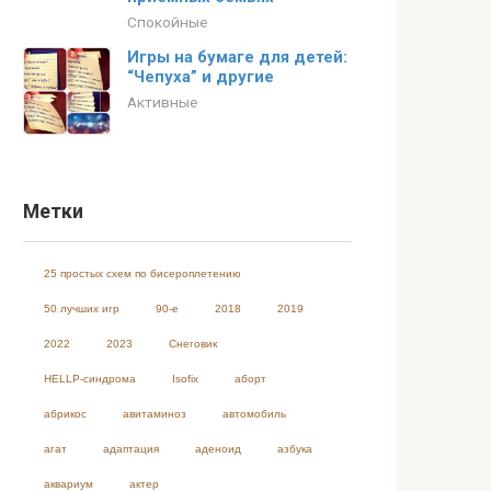
Спокойные
Игры на бумаге для детей:
“Чепуха” и другие
Активные
Метки
25 простых схем по бисероплетению
50 лучших игр
90-е
2018
2019
2022
2023
Cнеговик
HELLP-синдрома
Isofix
аборт
абрикос
авитаминоз
автомобиль
агат
адаптация
аденоид
азбука
аквариум
актер