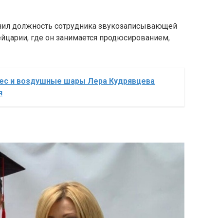
учил должность сотрудника звукозаписывающей
ейцарии, где он занимается продюсированием,
ес и воздушные шары Лера Кудрявцева
я