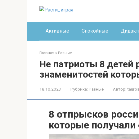
Перейти
к
контенту
Активные
Спокойные
Дидакт
Главная
»
Разные
Не патриоты 8 детей 
знаменитостей котор
18.10.2023
Рубрика:
Разные
Автор:
tauros
8 отпрысков росси
которые получали