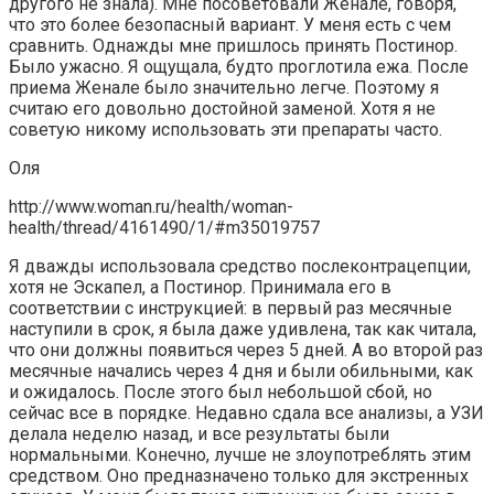
другого не знала). Мне посоветовали Женале, говоря,
что это более безопасный вариант. У меня есть с чем
сравнить. Однажды мне пришлось принять Постинор.
Было ужасно. Я ощущала, будто проглотила ежа. После
приема Женале было значительно легче. Поэтому я
считаю его довольно достойной заменой. Хотя я не
советую никому использовать эти препараты часто.
Оля
http://www.woman.ru/health/woman-
health/thread/4161490/1/#m35019757
Я дважды использовала средство послеконтрацепции,
хотя не Эскапел, а Постинор. Принимала его в
соответствии с инструкцией: в первый раз месячные
наступили в срок, я была даже удивлена, так как читала,
что они должны появиться через 5 дней. А во второй раз
месячные начались через 4 дня и были обильными, как
и ожидалось. После этого был небольшой сбой, но
сейчас все в порядке. Недавно сдала все анализы, а УЗИ
делала неделю назад, и все результаты были
нормальными. Конечно, лучше не злоупотреблять этим
средством. Оно предназначено только для экстренных