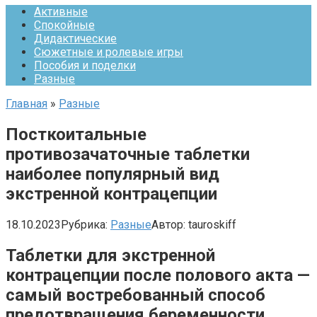
Активные
Спокойные
Дидактические
Сюжетные и ролевые игры
Пособия и поделки
Разные
Главная
»
Разные
Посткоитальные
противозачаточные таблетки
наиболее популярный вид
экстренной контрацепции
18.10.2023
Рубрика:
Разные
Автор:
tauroskiff
Таблетки для экстренной
контрацепции после полового акта —
самый востребованный способ
предотвращения беременности