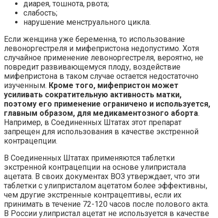
диарея, тошнота, рвота;
слабость;
нарушение менструального цикла.
Если женщина уже беременна, то использование
левоноргестреля и мифепристона недопустимо. Хотя
случайное применение левоноргестреля, вероятно, не
повредит развивающемуся плоду, воздействие
мифепристона в таком случае остается недостаточно
изученным.
Кроме того, мифепристон может
усиливать сократительную активность матки,
поэтому его применение ограничено и используется,
главным образом, для медикаментозного аборта
.
Например, в Соединенных Штатах этот препарат
запрещен для использования в качестве экстренной
контрацепции.
В Соединенных Штатах применяются таблетки
экстренной контрацепции на основе улипристала
ацетата. В своих документах ВОЗ утверждает, что эти
таблетки с улипристалом ацетатом более эффективны,
чем другие экстренные контрацептивы, если их
принимать в течение 72-120 часов после полового акта.
В России улипристал ацетат не используется в качестве