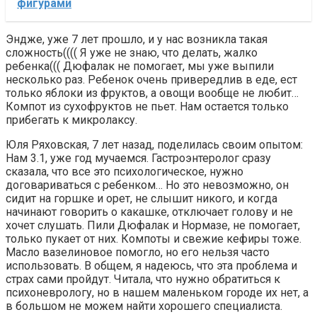
фигурами
Эндже, уже 7 лет прошло, и у нас возникла такая
сложность(((( Я уже не знаю, что делать, жалко
ребенка((( Дюфалак не помогает, мы уже выпили
несколько раз. Ребенок очень привередлив в еде, ест
только яблоки из фруктов, а овощи вообще не любит…
Компот из сухофруктов не пьет. Нам остается только
прибегать к микролаксу.
Юля Ряховская, 7 лет назад, поделилась своим опытом:
Нам 3.1, уже год мучаемся. Гастроэнтеролог сразу
сказала, что все это психологическое, нужно
договариваться с ребенком… Но это невозможно, он
сидит на горшке и орет, не слышит никого, и когда
начинают говорить о какашке, отключает голову и не
хочет слушать. Пили Дюфалак и Нормазе, не помогает,
только пукает от них. Компоты и свежие кефиры тоже.
Масло вазелиновое помогло, но его нельзя часто
использовать. В общем, я надеюсь, что эта проблема и
страх сами пройдут. Читала, что нужно обратиться к
психоневрологу, но в нашем маленьком городе их нет, а
в большом не можем найти хорошего специалиста.