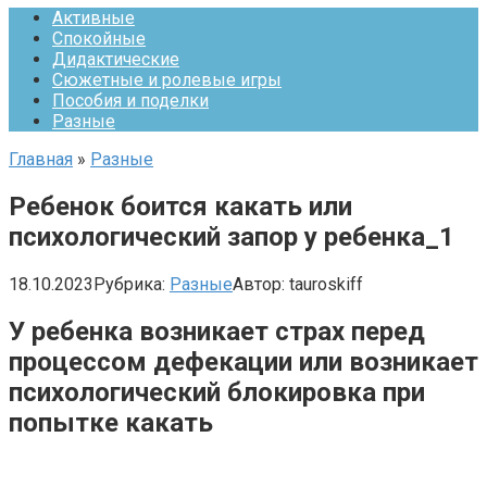
Активные
Спокойные
Дидактические
Сюжетные и ролевые игры
Пособия и поделки
Разные
Главная
»
Разные
Ребенок боится какать или
психологический запор у ребенка_1
18.10.2023
Рубрика:
Разные
Автор:
tauroskiff
У ребенка возникает страх перед
процессом дефекации или возникает
психологический блокировка при
попытке какать