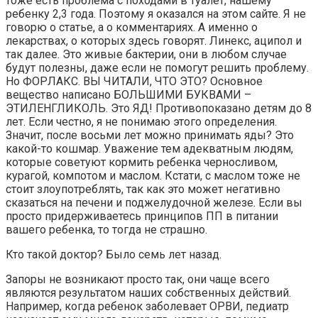
тоже есть проблема с походами в туалет, нашему
ребенку 2,3 года. Поэтому я оказался на этом сайте. Я не
говорю о статье, а о комментариях. А именно о
лекарствах, о которых здесь говорят. Линекс, аципол и
так далее. Это живые бактерии, они в любом случае
будут полезны, даже если не помогут решить проблему.
Но ФОРЛАКС. ВЫ ЧИТАЛИ, ЧТО ЭТО? Основное
вещество написано БОЛЬШИМИ БУКВАМИ –
ЭТИЛЕНГЛИКОЛЬ. Это ЯД! Противопоказано детям до 8
лет. Если честно, я не понимаю этого определения.
Значит, после восьми лет можно принимать яды? Это
какой-то кошмар. Уважение тем адекватным людям,
которые советуют кормить ребенка черносливом,
курагой, компотом и маслом. Кстати, с маслом тоже не
стоит злоупотреблять, так как это может негативно
сказаться на печени и поджелудочной железе. Если вы
просто придерживаетесь принципов ПП в питании
вашего ребенка, то тогда не страшно.
Кто такой доктор? Было семь лет назад.
Запоры не возникают просто так, они чаще всего
являются результатом наших собственных действий.
Например, когда ребенок заболевает ОРВИ, педиатр