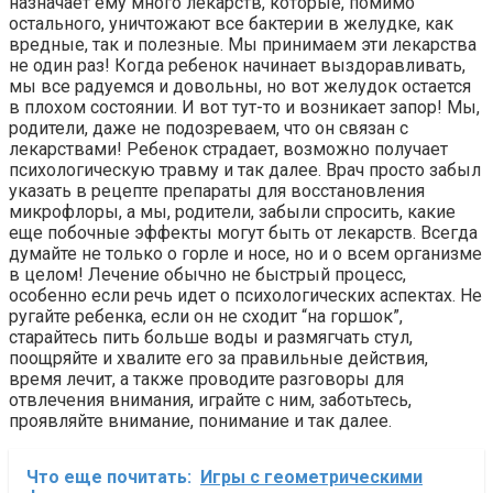
назначает ему много лекарств, которые, помимо
остального, уничтожают все бактерии в желудке, как
вредные, так и полезные. Мы принимаем эти лекарства
не один раз! Когда ребенок начинает выздоравливать,
мы все радуемся и довольны, но вот желудок остается
в плохом состоянии. И вот тут-то и возникает запор! Мы,
родители, даже не подозреваем, что он связан с
лекарствами! Ребенок страдает, возможно получает
психологическую травму и так далее. Врач просто забыл
указать в рецепте препараты для восстановления
микрофлоры, а мы, родители, забыли спросить, какие
еще побочные эффекты могут быть от лекарств. Всегда
думайте не только о горле и носе, но и о всем организме
в целом! Лечение обычно не быстрый процесс,
особенно если речь идет о психологических аспектах. Не
ругайте ребенка, если он не сходит “на горшок”,
старайтесь пить больше воды и размягчать стул,
поощряйте и хвалите его за правильные действия,
время лечит, а также проводите разговоры для
отвлечения внимания, играйте с ним, заботьтесь,
проявляйте внимание, понимание и так далее.
Что еще почитать:
Игры с геометрическими