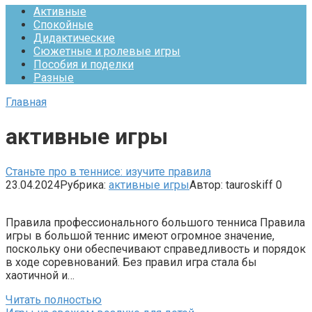
Активные
Спокойные
Дидактические
Сюжетные и ролевые игры
Пособия и поделки
Разные
Главная
активные игры
Станьте про в теннисе: изучите правила
23.04.2024
Рубрика:
активные игры
Автор:
tauroskiff
0
Правила профессионального большого тенниса Правила
игры в большой теннис имеют огромное значение,
поскольку они обеспечивают справедливость и порядок
в ходе соревнований. Без правил игра стала бы
хаотичной и…
Читать полностью