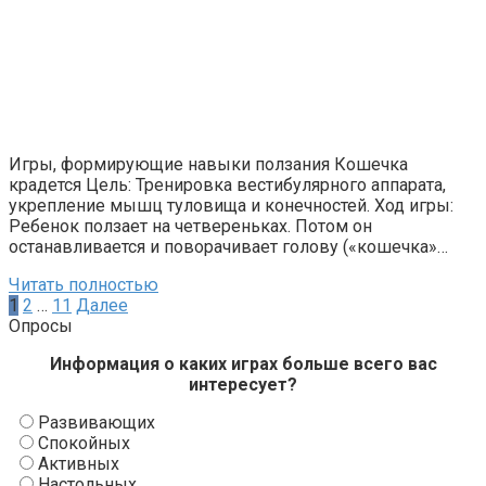
Игры, формирующие навыки ползания Кошечка
крадется Цель: Тренировка вестибулярного аппарата,
укрепление мышц туловища и конечностей. Ход игры:
Ребенок ползает на четвереньках. Потом он
останавливается и поворачивает голову («кошечка»…
Читать полностью
Пагинация
1
2
…
11
Далее
записей
Опросы
Информация о каких играх больше всего вас
интересует?
Развивающих
Спокойных
Активных
Настольных