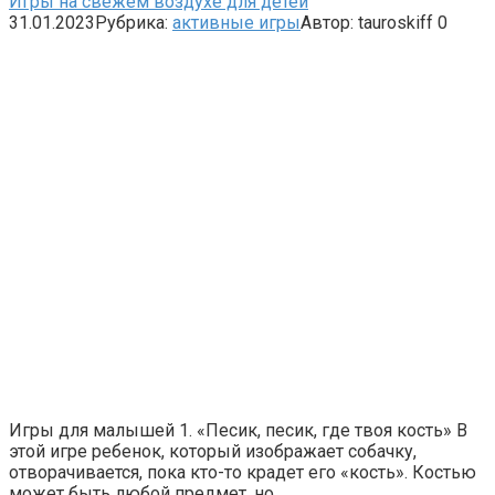
Игры на свежем воздухе для детей
31.01.2023
Рубрика:
активные игры
Автор:
tauroskiff
0
Игры для малышей 1. «Песик, песик, где твоя кость» В
этой игре ребенок, который изображает собачку,
отворачивается, пока кто-то крадет его «кость». Костью
может быть любой предмет, но…