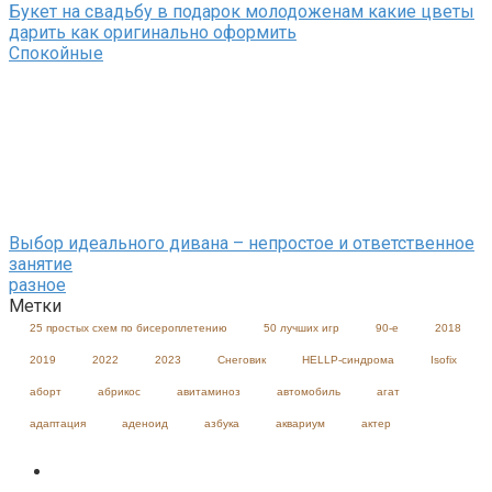
Букет на свадьбу в подарок молодоженам какие цветы
дарить как оригинально оформить
Спокойные
Выбор идеального дивана – непростое и ответственное
занятие
разное
Метки
25 простых схем по бисероплетению
50 лучших игр
90-е
2018
2019
2022
2023
Cнеговик
HELLP-синдрома
Isofix
аборт
абрикос
авитаминоз
автомобиль
агат
адаптация
аденоид
азбука
аквариум
актер