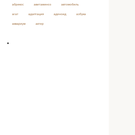
абрикос
авитаминоз
автомобиль
агат
адаптация
аденоид
азбука
аквариум
актер