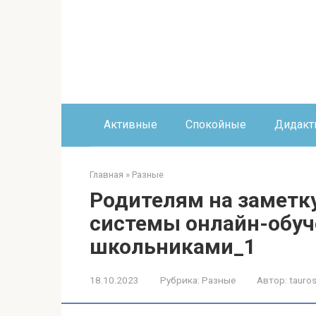
Перейти
к
контенту
Активные
Спокойные
Дидакт
Главная
»
Разные
Родителям на заметку
системы онлайн-обу
школьниками_1
18.10.2023
Рубрика:
Разные
Автор:
tauros