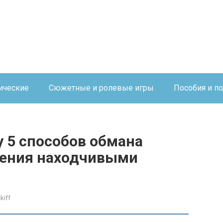
ические
Сюжетные и ролевые игры
Пособия и п
 5 способов обмана
чения находчивыми
kiff