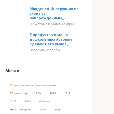
Младенец Инструкция по
уходу за
новорожденным_1
Сюжетные и ролевые игры
5 продуктов в меню
дошкольника которые
сделают его умнее_1
Пособия и поделки
Метки
25 простых схем по бисероплетению
50 лучших игр
90-е
2018
2019
2022
2023
Cнеговик
HELLP-синдрома
Isofix
аборт