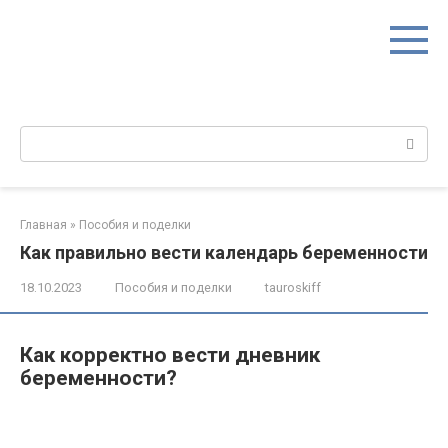
Перейти
к
контенту
Поиск:
Главная
»
Пособия и поделки
Как правильно вести календарь беременности
18.10.2023
Пособия и поделки
tauroskiff
Как корректно вести дневник
беременности?