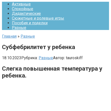
Активные
Спокойные
Дидактические
Сюжетные и ролевые игры
Пособия и поделки
Разные
Главная
»
Разные
Субфебрилитет у ребенка
18.10.2023
Рубрика:
Разные
Автор:
tauroskiff
Слегка повышенная температура у
ребенка.