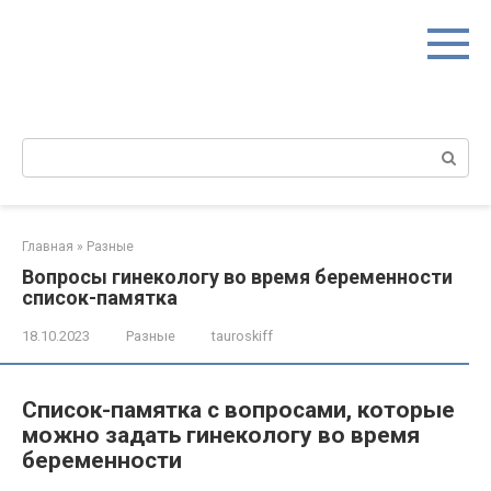
Перейти
к
контенту
Поиск:
Главная
»
Разные
Вопросы гинекологу во время беременности
список-памятка
18.10.2023
Разные
tauroskiff
Список-памятка с вопросами, которые
можно задать гинекологу во время
беременности