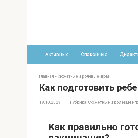
Перейти
к
контенту
Активные
Спокойные
Дидакт
Главная
»
Сюжетные и ролевые игры
Как подготовить ребе
18.10.2023
Рубрика:
Сюжетные и ролевые иг
Как правильно гот
вакцинации?