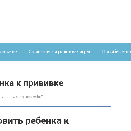
ические
Сюжетные и ролевые игры
Пособия и п
нка к прививке
ры
Автор:
tauroskiff
овить ребенка к