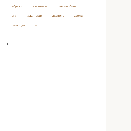
абрикос
авитаминоз
автомобиль
агат
адаптация
аденоид
азбука
аквариум
актер