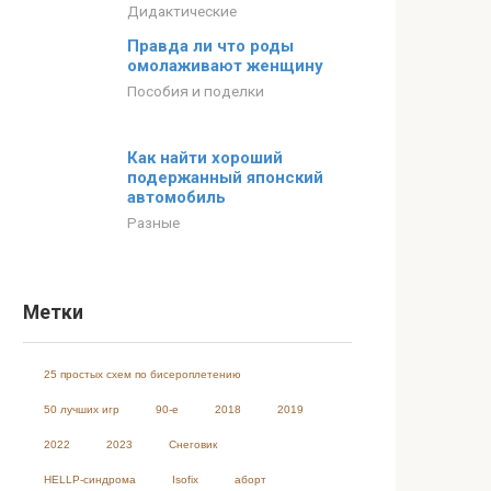
Дидактические
Правда ли что роды
омолаживают женщину
Пособия и поделки
Как найти хороший
подержанный японский
автомобиль
Разные
Метки
25 простых схем по бисероплетению
50 лучших игр
90-е
2018
2019
2022
2023
Cнеговик
HELLP-синдрома
Isofix
аборт