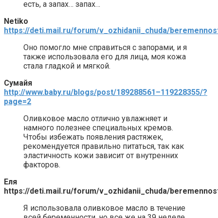
есть, а запах… запах…
Netiko
https://deti.mail.ru/forum/v_ozhidanii_chuda/beremenno
Оно помогло мне справиться с запорами, и я
также использовала его для лица, моя кожа
стала гладкой и мягкой.
Сумайя
http://www.baby.ru/blogs/post/189288561–119228355/?
page=2
Оливковое масло отлично увлажняет и
намного полезнее специальных кремов.
Чтобы избежать появления растяжек,
рекомендуется правильно питаться, так как
эластичность кожи зависит от внутренних
факторов.
Еля
https://deti.mail.ru/forum/v_ozhidanii_chuda/beremenno
Я использовала оливковое масло в течение
всей беременности, но все же на 39 неделе