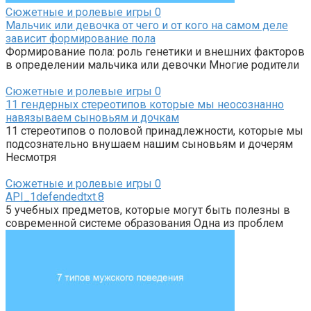
Сюжетные и ролевые игры
0
Мальчик или девочка от чего и от кого на самом деле
зависит формирование пола
Формирование пола: роль генетики и внешних факторов
в определении мальчика или девочки Многие родители
Сюжетные и ролевые игры
0
11 гендерных стереотипов которые мы неосознанно
навязываем сыновьям и дочкам
11 стереотипов о половой принадлежности, которые мы
подсознательно внушаем нашим сыновьям и дочерям
Несмотря
Сюжетные и ролевые игры
0
API_1defendedtxt.8
5 учебных предметов, которые могут быть полезны в
современной системе образования Одна из проблем