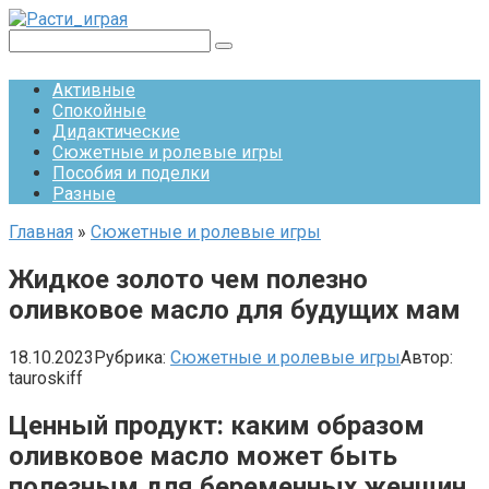
Перейти
к
Поиск:
контенту
Активные
Спокойные
Дидактические
Сюжетные и ролевые игры
Пособия и поделки
Разные
Главная
»
Сюжетные и ролевые игры
Жидкое золото чем полезно
оливковое масло для будущих мам
18.10.2023
Рубрика:
Сюжетные и ролевые игры
Автор:
tauroskiff
Ценный продукт: каким образом
оливковое масло может быть
полезным для беременных женщин