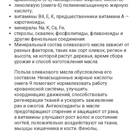
линолевую (омега-6) полиненасыщенную жирную
кислоту;
витамины В4, Е, К, предшественники витамина А —
каротиноиды;
минералы Na, K, Сa, Fe;
стеролы, сквален, фосфолипиды, флавоноиды и
другие фенольные соединения.
Минеральный состав оливкового масла зависит от
разных факторов, таких как сорт оливок, регион и
высота, на которой растут деревья, время сбора
урожая и способ изготовления масла.
Польза оливкового масла обусловлена его
составом. Ненасыщенные жирные кислоты
омега-9 помогают нормализовать работу
кровеносной системы, улучшить
координацию движений, способствовать
регенерации тканей и ускорить заживление
ран и ожогов. Антиоксиданты в масле
предотвращают старение и защищают от рака,
а витамины улучшают рост волос и состояние
ногтей, положительно воздействуют на ткани,
мышцы кишечника и кости. Фенолы,