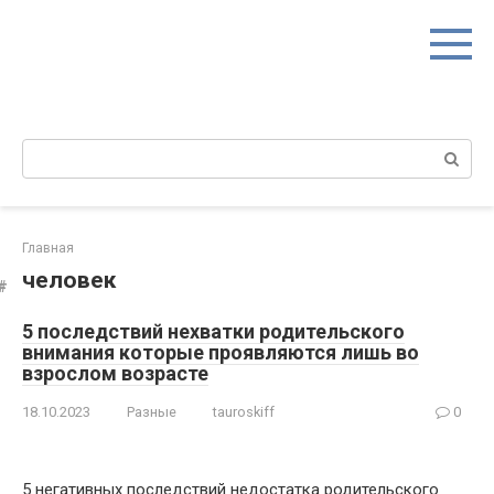
Перейти
к
контенту
Поиск:
Главная
человек
5 последствий нехватки родительского
внимания которые проявляются лишь во
взрослом возрасте
18.10.2023
Разные
tauroskiff
0
5 негативных последствий недостатка родительского