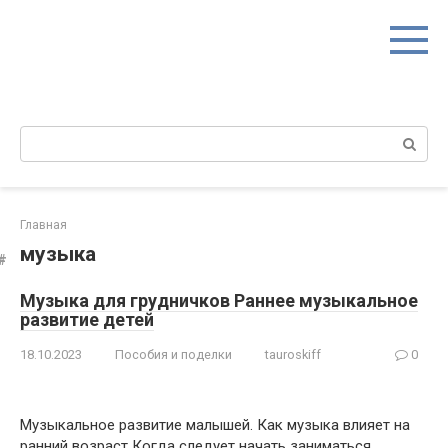
Перейти
к
контенту
Поиск:
Главная
музыка
Музыка для грудничков Раннее музыкальное
развитие детей
18.10.2023
Пособия и поделки
tauroskiff
0
Музыкальное развитие малышей. Как музыка влияет на
ранний возраст Когда следует начать заниматься