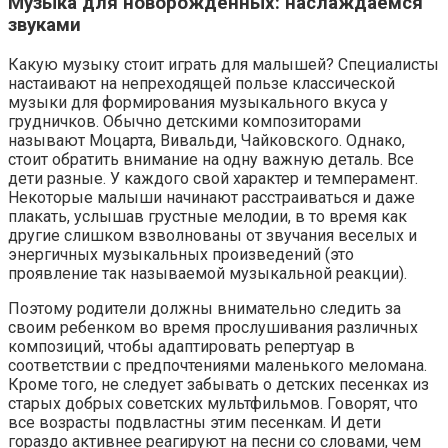
Музыка для новорожденных: наслаждаемся
звуками
Какую музыку стоит играть для малышей? Специалисты
настаивают на непреходящей пользе классической
музыки для формирования музыкального вкуса у
грудничков. Обычно детскими композиторами
называют Моцарта, Вивальди, Чайковского. Однако,
стоит обратить внимание на одну важную деталь. Все
дети разные. У каждого свой характер и темперамент.
Некоторые малыши начинают расстраиваться и даже
плакать, услышав грустные мелодии, в то время как
другие слишком взволнованы от звучания веселых и
энергичных музыкальных произведений (это
проявление так называемой музыкальной реакции).
Поэтому родители должны внимательно следить за
своим ребенком во время прослушивания различных
композиций, чтобы адаптировать репертуар в
соответствии с предпочтениями маленького меломана.
Кроме того, не следует забывать о детских песенках из
старых добрых советских мультфильмов. Говорят, что
все возрасты подвластны этим песенкам. И дети
гораздо активнее реагируют на песни со словами, чем